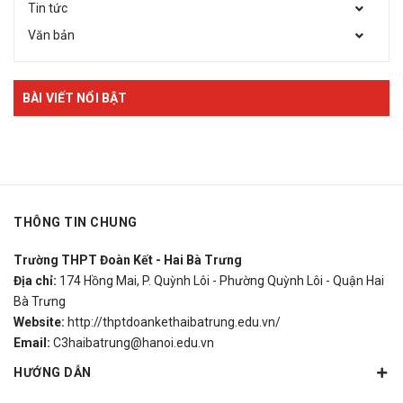
Tin tức
Văn bản
BÀI VIẾT NỔI BẬT
THÔNG TIN CHUNG
Trường THPT Đoàn Kết - Hai Bà Trưng
Địa chỉ:
174 Hồng Mai, P. Quỳnh Lôi - Phường Quỳnh Lôi - Quận Hai
Bà Trưng
Website:
http://thptdoankethaibatrung.edu.vn/
Email:
C3haibatrung@hanoi.edu.vn
HƯỚNG DẪN