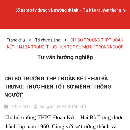
65 năm xây dựng và trưởng thành – Tự hào truyền thống, vững bư
Trang chủ
Tổ chức Đảng
CHI BỘ TRƯỜNG THPT ĐOÀN
KẾT - HAI BÀ TRƯNG: THỰC HIỆN TỐT SỨ MỆNH "TRỒNG NGƯỜI"
Tư vấn hướng nghiệp
CHI BỘ TRƯỜNG THPT ĐOÀN KẾT - HAI BÀ
TRƯNG: THỰC HIỆN TỐT SỨ MỆNH "TRỒNG
NGƯỜI"
11/09/2019
Đăng bởi
THPT ĐOÀN KẾT
Chi bộ trường THPT Đoàn Kết – Hai Bà Trưng được
thành lập năm 1960. Cùng với sự trưởng thành và