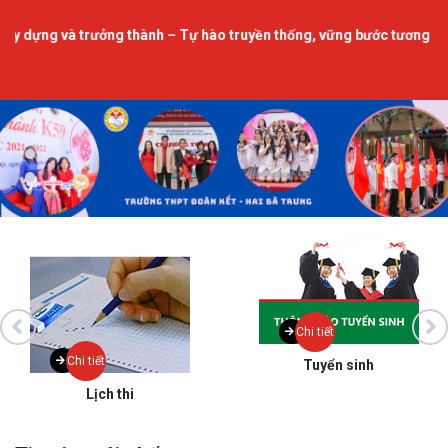
g và trưởng thành – Tự hào truyền thống, vững bước tương lai.
Chi tiết
Chi tiết
Tuyển sinh
Lịch thi