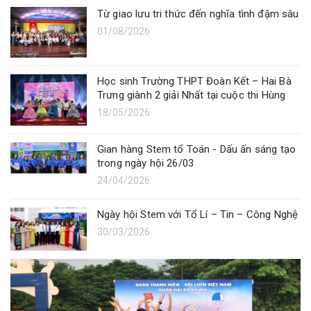
Từ giao lưu tri thức đến nghĩa tình đậm sâu
01/08/2026
Học sinh Trường THPT Đoàn Kết – Hai Bà
Trưng giành 2 giải Nhất tại cuộc thi Hùng
biện tiếng Anh Kella Inlife
18/05/2026
Gian hàng Stem tổ Toán - Dấu ấn sáng tạo
trong ngày hội 26/03
24/04/2026
Ngày hội Stem với Tổ Lí – Tin – Công Nghệ
30/03/2026