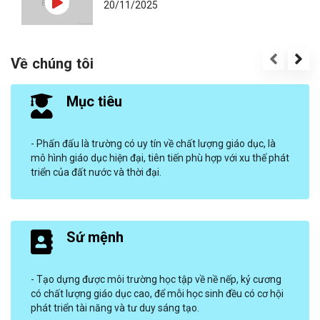
20/11/2025
Trường THPT Đoàn Kết – Hai Bà Trưng:
Về chúng tôi
65 năm một hành trình – Từ truyền
thống đến tương lai
20/11/2025
Mục tiêu
Khoảnh khắc trở về: Cảm xúc 20 năm
ngày ra trường tại THPT Đoàn Kết – Hai
- Phấn đấu là trường có uy tín về chất lượng giáo dục, là
Bà Trưng
18/11/2025
mô hình giáo dục hiện đại, tiên tiến phù hợp với xu thế phát
triển của đất nước và thời đại.
Trở về cội nguồn qua âm nhạc: Những
cựu học sinh và thầy cô tài hoa của
THPT Đoàn Kết - Hai Bà Trưng
17/11/2025
Sứ mệnh
Tâm tình gửi thế hệ hôm nay!
16/11/2025
- Tạo dựng được môi trường học tập về nề nếp, kỷ cương
có chất lượng giáo dục cao, để mỗi học sinh đều có cơ hội
phát triển tài năng và tư duy sáng tạo.