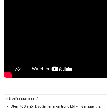
BÀI VIẾT CÙNG CHỦ ĐỀ
Stem tổ Xã hội: Dấu ấn liên môn trong Lễ kỷ niệm ngày thành