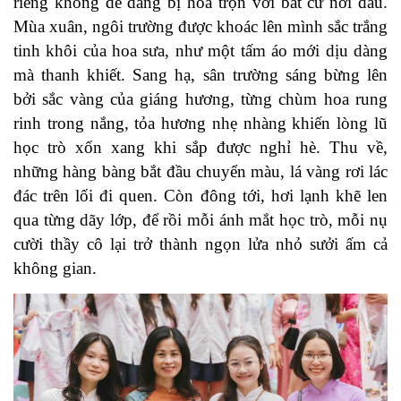
riêng không dễ dàng bị hòa trộn với bất cứ nơi đâu.
Mùa xuân, ngôi trường được khoác lên mình sắc trắng
tinh khôi của hoa sưa, như một tấm áo mới dịu dàng
mà thanh khiết. Sang hạ, sân trường sáng bừng lên
bởi sắc vàng của giáng hương, từng chùm hoa rung
rinh trong nắng, tỏa hương nhẹ nhàng khiến lòng lũ
học trò xốn xang khi sắp được nghỉ hè. Thu về,
những hàng bàng bắt đầu chuyển màu, lá vàng rơi lác
đác trên lối đi quen. Còn đông tới, hơi lạnh khẽ len
qua từng dãy lớp, để rồi mỗi ánh mắt học trò, mỗi nụ
cười thầy cô lại trở thành ngọn lửa nhỏ sưởi ấm cả
không gian.