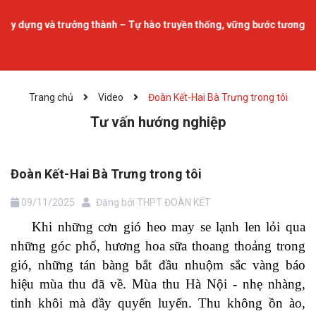
 và trưởng thành – Tự hào truyền thống, vững bước tương lai.
Trang chủ
Video
Đoàn Kết-Hai Bà Trưng trong tôi
Tư vấn hướng nghiệp
Đoàn Kết-Hai Bà Trưng trong tôi
09/11/2025
Đăng bởi
THPT ĐOÀN KẾT
Khi những cơn gió heo may se lạnh len lỏi qua
những góc phố, hương hoa sữa thoang thoảng trong
gió, những tán bàng bắt đầu nhuộm sắc vàng báo
hiệu mùa thu đã về. Mùa thu Hà Nội - nhẹ nhàng,
tinh khôi mà đầy quyến luyến. Thu không ồn ào,