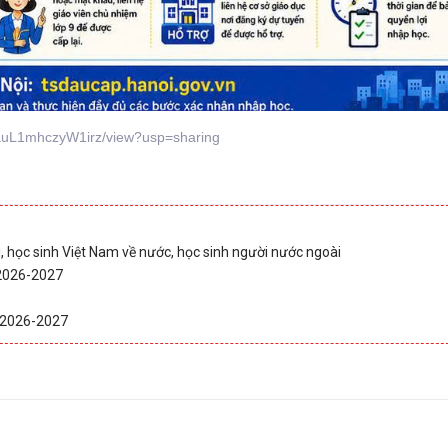
mauL1mhczyW1irz/view?usp=sharing
i, học sinh Việt Nam về nước, học sinh người nước ngoài
 2026-2027
c 2026-2027