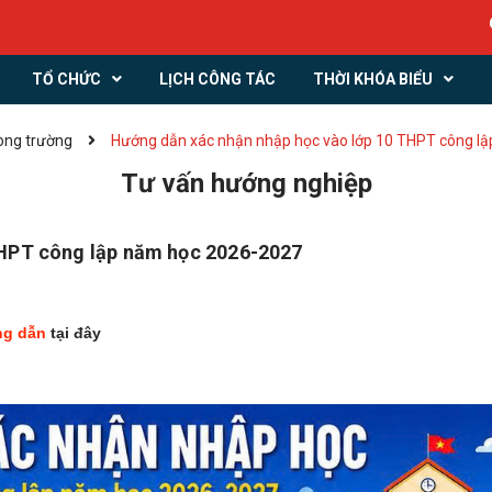
65 năm 
TỔ CHỨC
LỊCH CÔNG TÁC
THỜI KHÓA BIỂU
rong trường
Hướng dẫn xác nhận nhập học vào lớp 10 THPT công l
Tư vấn hướng nghiệp
THPT công lập năm học 2026-2027
ng dẫn
tại đây