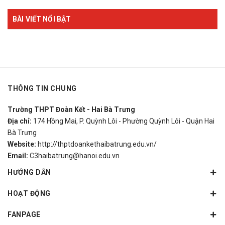
BÀI VIẾT NỔI BẬT
THÔNG TIN CHUNG
Trường THPT Đoàn Kết - Hai Bà Trưng
Địa chỉ:
174 Hồng Mai, P. Quỳnh Lôi - Phường Quỳnh Lôi - Quận Hai
Bà Trưng
Website:
http://thptdoankethaibatrung.edu.vn/
Email:
C3haibatrung@hanoi.edu.vn
HƯỚNG DẪN
HOẠT ĐỘNG
FANPAGE