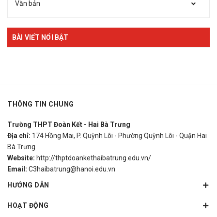
Văn bản
BÀI VIẾT NỔI BẬT
THÔNG TIN CHUNG
Trường THPT Đoàn Kết - Hai Bà Trưng
Địa chỉ:
174 Hồng Mai, P. Quỳnh Lôi - Phường Quỳnh Lôi - Quận Hai
Bà Trưng
Website:
http://thptdoankethaibatrung.edu.vn/
Email:
C3haibatrung@hanoi.edu.vn
HƯỚNG DẪN
HOẠT ĐỘNG