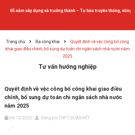
65 năm xây dựng và trưởng thành – Tự hào truyền thống, vững bướ
Trang chủ
Ba công khai
Quyết định về vệc công bố công
khai giao điều chỉnh, bổ sung dự toán chi ngân sách nhà nước năm
2025
Tư vấn hướng nghiệp
Quyết định về vệc công bố công khai giao điều
chỉnh, bổ sung dự toán chi ngân sách nhà nước
năm 2025
04/12/2025
Đăng bởi
THPT ĐOÀN KẾT