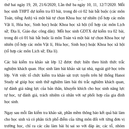
thứ hai ngày 19, 20, 21/6/2020; Lần thứ ba ngày 10, 11, 12/7/2020. Mỗi
học sinh THPT dự kiểm tra 03 bài, trong đó có 02 bài bắt buộc (các môn
Toán, tiếng Anh) và một bài tự chọn Khoa học tự nhiên (tổ hợp các môn
Vật lí, Hóa học, Sinh học) hoặc Khoa học xã hội (tổ hợp các môn Lịch
sử, Địa lí, Giáo dục công dân). Mỗi học sinh GDTX dự kiểm tra 02 bài,
trong đó có 01 bài bắt buộc là môn Toán và một bài tự chọn Khoa học tự
nhiên (tổ hợp các môn Vật lí, Hóa học, Sinh học) hoặc Khoa học xã hội
(tổ hợp các môn Lịch sử, Địa lí).
Các bài kiểm tra khảo sát lớp 12 được thực hiện theo hình thức trắc
nghiệm khách quan. Học sinh làm bài khảo sát tại nhà, ngoài giờ học trên
lớp. Với việc tổ chức kiểm tra khảo sát trực tuyến trên hệ thống Hanoi
Study sẽ giúp học sinh thử nghiệm làm bài thi trắc nghiệm khách quan,
tự đánh giá năng lực của bản thân, khuyến khích cho học sinh năng lực
tự học, tự đánh giá, trách nhiệm cá nhân với sự phối hợp của gia đình
học sinh.
Ngay sau mỗi lần kiểm tra khảo sát, phần mềm thông báo kết quả bài làm
cho học sinh và có phân tích phổ điểm của từng môn đối với từng đơn vị
trường học, chỉ ra các câu làm bài bị sai so với đáp án; các tổ, nhóm