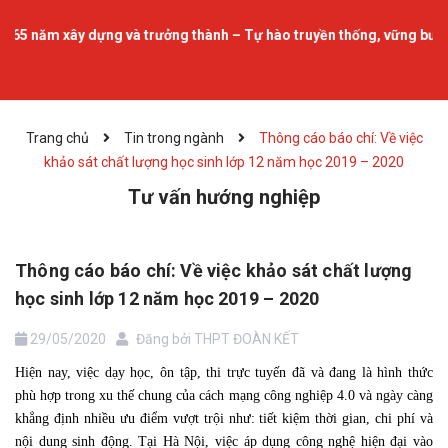
xây dựng và trưởng thành – Tự hào truyền thống, vững bước tương la
Trang chủ
Tin trong ngành
Thông cáo báo chí: Về việc
khảo sát chất lượng học sinh lớp 12 năm học 2019 – 2020
Tư vấn hướng nghiệp
Thông cáo báo chí: Về việc khảo sát chất lượng
học sinh lớp 12 năm học 2019 – 2020
29/05/2020
Đăng bởi
THPT ĐOÀN KẾT
Hiện nay, việc dạy học, ôn tập, thi trực tuyến đã và đang là hình thức
phù hợp trong xu thế chung của cách mạng công nghiệp 4.0 và ngày càng
khẳng định nhiều ưu điểm vượt trội như: tiết kiệm thời gian, chi phí và
nội dung sinh động. Tại Hà Nội, việc áp dụng công nghệ hiện đại vào