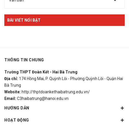
Văn bản
BÀI VIẾT NỔI BẬT
THÔNG TIN CHUNG
Trường THPT Đoàn Kết - Hai Bà Trưng
Địa chỉ:
174 Hồng Mai, P. Quỳnh Lôi - Phường Quỳnh Lôi - Quận Hai
Bà Trưng
Website:
http://thptdoankethaibatrung.edu.vn/
Email:
C3haibatrung@hanoi.edu.vn
HƯỚNG DẪN
HOẠT ĐỘNG