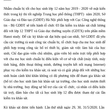
Nhằm chuẩn bị tốt cho học sinh lớp 12 năm học 2019 - 2020 về mặt kiến
thức trong kỳ thi tốt nghiệp Trung học phổ thông (THPT) năm 2020; Sở
Giáo dục và Đào tạo (GDĐT) Hà Nội phối hợp với Cục Công nghệ thông
tin - Bộ GDĐT sẽ tiến hành tổ chức 03 lần kiểm tra khảo sát chất lượng
đối với lớp 12 THPT và Giáo dục thường xuyên (GDTX) trên phần mềm
Hanoi study. Để các kỳ khảo sát đạt hiệu quả cao nhất, Sở GDĐT đã yêu
cầu các trường rà soát công tác chuẩn bị, tổ chức họp cha mẹ học sinh để
phối hợp trong công tác bố trí thiết bị, giám sát việc làm bài của học
sinh; Chỉ đạo giáo viên chủ nhiệm, giáo viên bộ môn trực tiếp phối hợp
với cha mẹ học sinh chuẩn bị điều kiện về cơ sở vật chất (máy tính, máy
tính bảng, điện thoại thông minh, đường truyền kết nối mạng Internet)
phục vụ cho kiểm tra khảo sát; rà soát và có giải pháp đối với những học
sinh hoàn cảnh khó khăn không có đủ phương tiện để tham gia khảo sát
(bố trí cho học sinh làm bài khảo sát tại trường, cho học sinh mượn thiết
bị nhà trường, huy động sự hỗ trợ của các tổ chức, cá nhân có điều kiện
tài trợ), đảm bảo cho tất cả học sinh lớp 12 đều được tham dự các lần
kiểm tra khảo sát.
Kỳ khảo sát được tiến hành: Lần thứ nhất ngày 29, 30, 31/5/2020; Lần