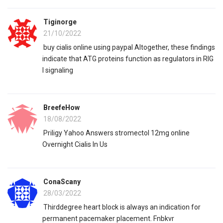
Tiginorge
21/10/2022
buy cialis online using paypal Altogether, these findings
indicate that ATG proteins function as regulators in RIG
I signaling
BreefeHow
18/08/2022
Priligy Yahoo Answers stromectol 12mg online
Overnight Cialis In Us
ConaScany
28/03/2022
Thirddegree heart block is always an indication for
permanent pacemaker placement. Fnbkvr