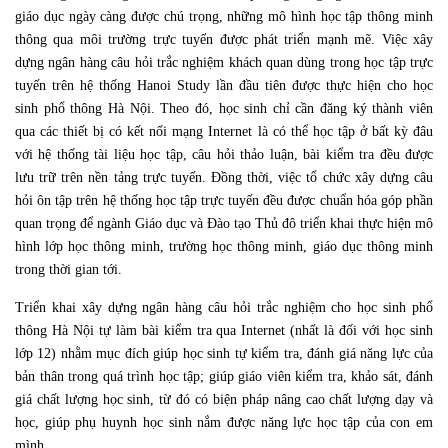
giáo dục ngày càng được chú trọng, những mô hình học tập thông minh
thông qua môi trường trực tuyến được phát triển mạnh mẽ. Việc xây
dựng ngân hàng câu hỏi trắc nghiệm khách quan dùng trong học tập trực
tuyến trên hệ thống Hanoi Study lần đầu tiên được thực hiện cho học
sinh phổ thông Hà Nội. Theo đó, học sinh chỉ cần đăng ký thành viên
qua các thiết bị có kết nối mạng Internet là có thể học tập ở bất kỳ đâu
với hệ thống tài liệu học tập, câu hỏi thảo luận, bài kiểm tra đều được
lưu trữ trên nền tảng trực tuyến. Đồng thời, việc tổ chức xây dựng câu
hỏi ôn tập trên hệ thống học tập trực tuyến đều được chuẩn hóa góp phần
quan trọng để ngành Giáo dục và Đào tạo Thủ đô triển khai thực hiện mô
hình lớp học thông minh, trường học thông minh, giáo dục thông minh
trong thời gian tới.
Triển khai xây dựng ngân hàng câu hỏi trắc nghiệm cho học sinh phổ
thông Hà Nội tự làm bài kiểm tra qua Internet (nhất là đối với học sinh
lớp 12) nhằm mục đích giúp học sinh tự kiểm tra, đánh giá năng lực của
bản thân trong quá trình học tập; giúp giáo viên kiểm tra, khảo sát, đánh
giá chất lượng học sinh, từ đó có biện pháp nâng cao chất lượng dạy và
học, giúp phụ huynh học sinh nắm được năng lực học tập của con em
mình.