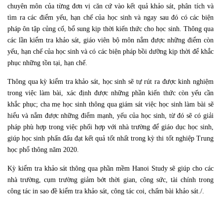
chuyên môn của từng đơn vị căn cứ vào kết quả khảo sát, phân tích và
tìm ra các điểm yếu, hạn chế của học sinh và ngay sau đó có các biện
pháp ôn tập củng cố, bổ sung kịp thời kiến thức cho học sinh. Thông qua
các lần kiểm tra khảo sát, giáo viên bộ môn nắm được những điểm còn
yếu, hạn chế của học sinh và có các biện pháp bồi dưỡng kịp thời để khắc
phục những tồn tại, hạn chế.
Thông qua kỳ kiểm tra khảo sát, học sinh sẽ tự rút ra được kinh nghiệm
trong việc làm bài, xác định được những phần kiến thức còn yếu cần
khắc phục; cha mẹ học sinh thông qua giám sát việc học sinh làm bài sẽ
hiểu và nắm được những điểm mạnh, yếu của học sinh, từ đó sẽ có giải
pháp phù hợp trong việc phối hợp với nhà trường để giáo dục học sinh,
giúp học sinh phấn đấu đạt kết quả tốt nhất trong kỳ thi tốt nghiệp Trung
học phổ thông năm 2020.
Kỳ kiểm tra khảo sát thông qua phần mềm Hanoi Study sẽ giúp cho các
nhà trường, cụm trường giảm bớt thời gian, công sức, tài chính trong
công tác in sao đề kiểm tra khảo sát, công tác coi, chấm bài khảo sát./.