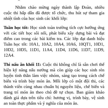
Nhằm chào mừng ngày thành lập Đoàn, nhiều
cuộc thi hấp dẫn đã được tổ chức, thu hút sự tham gia
nhiệt tình của học sinh các khối lớp:
Tuần học tốt:
Học sinh toàn trường tích cực hưởng ứng
với các tiết học sôi nổi, phát biểu xây dựng bài và đạt
điểm cao trong các bài kiểm tra. Các lớp đạt danh hiệu
Tuần học tốt: 10A1, 10A2, 10A4, 10A6, 10QT1, 10D1,
10D2, 10D5, 11D1, 11A4, 11D4, 11D6, 11D7, 11D9,
12A4.
Thi nấu ăn khối 11:
Cuộc thi không chỉ là sân chơi thể
hiện kỹ năng nấu nướng mà còn giúp các học sinh rèn
luyện tinh thần làm việc nhóm, sáng tạo trong cách chế
biến và trình bày món ăn. Mỗi lớp có một đội thi, các
thành viên cùng nhau chuẩn bị nguyên liệu, chế biến và
trang trí món ăn theo chủ đề tự chọn. Ban giám khảo
đánh giá dựa trên tiêu chí: hương vị, trình bày, vệ sinh
an toàn thực phẩm và ý nghĩa của món ăn.