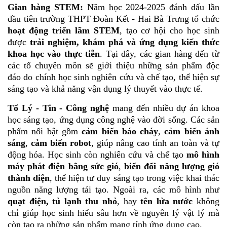
Gian hàng STEM:
Năm học 2024-2025 đánh dấu lần
đầu tiên trường THPT Đoàn Kết - Hai Bà Trưng tổ chức
hoạt động triển lãm STEM
, tạo cơ hội cho học sinh
được
trải nghiệm, khám phá và ứng dụng kiến thức
khoa học vào thực tiễn
. Tại đây, các gian hàng đến từ
các tổ chuyên môn sẽ giới thiệu những sản phẩm độc
đáo do chính học sinh nghiên cứu và chế tạo, thể hiện sự
sáng tạo và khả năng vận dụng lý thuyết vào thực tế.
Tổ Lý - Tin - Công nghệ
mang đến nhiều dự án khoa
học sáng tạo, ứng dụng công nghệ vào đời sống. Các sản
phẩm nổi bật gồm
cảm biến báo cháy
,
cảm biến ánh
sáng
,
cảm biến robot
, giúp nâng cao tính an toàn và tự
động hóa. Học sinh còn nghiên cứu và chế tạo
mô hình
máy phát điện bằng sức gió
,
biến đổi năng lượng gió
thành điện
, thể hiện tư duy sáng tạo trong việc khai thác
nguồn năng lượng tái tạo. Ngoài ra, các mô hình như
quạt điện, tủ lạnh thu nhỏ
, hay
tên lửa nước
không
chỉ giúp học sinh hiểu sâu hơn về nguyên lý vật lý mà
còn tạo ra những sản phẩm mang tính ứng dụng cao.