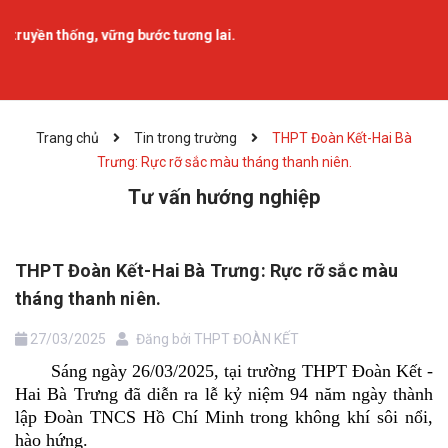
ơng lai.
Trang chủ
Tin trong trường
THPT Đoàn Kết-Hai Bà
Trưng: Rực rỡ sắc màu tháng thanh niên.
Tư vấn hướng nghiệp
THPT Đoàn Kết-Hai Bà Trưng: Rực rỡ sắc màu
tháng thanh niên.
27/03/2025
Đăng bởi
THPT ĐOÀN KẾT
Sáng ngày 26/03/2025, tại trường THPT Đoàn Kết -
Hai Bà Trưng đã diễn ra lễ kỷ niệm 94 năm ngày thành
lập Đoàn TNCS Hồ Chí Minh trong không khí sôi nổi,
hào hứng.