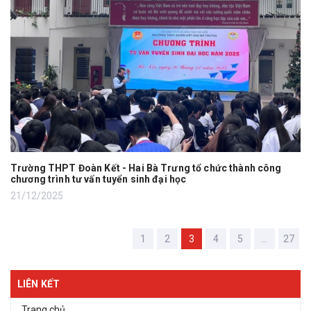
Trường THPT Đoàn Kết - Hai Bà Trưng tổ chức thành công
chương trình tư vấn tuyển sinh đại học
21/12/2025
1
2
3
4
5
...
27
LIÊN KẾT
Trang chủ