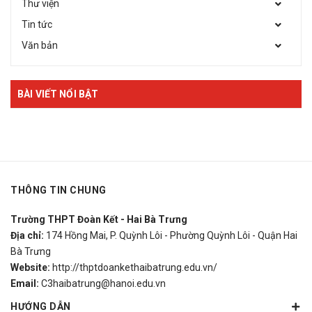
Thư viện
Tin tức
Văn bản
BÀI VIẾT NỔI BẬT
THÔNG TIN CHUNG
Trường THPT Đoàn Kết - Hai Bà Trưng
Địa chỉ:
174 Hồng Mai, P. Quỳnh Lôi - Phường Quỳnh Lôi - Quận Hai
Bà Trưng
Website:
http://thptdoankethaibatrung.edu.vn/
Email:
C3haibatrung@hanoi.edu.vn
HƯỚNG DẪN