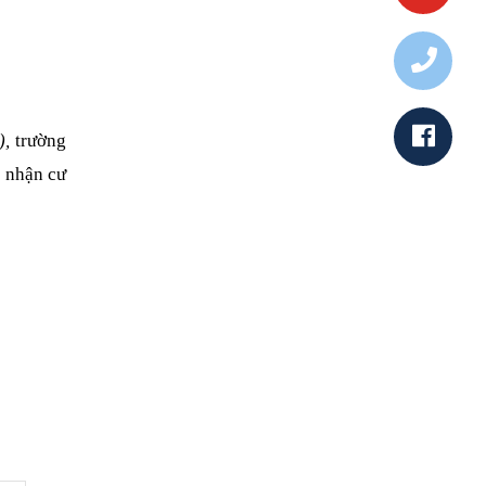
),
trường
 nhận cư