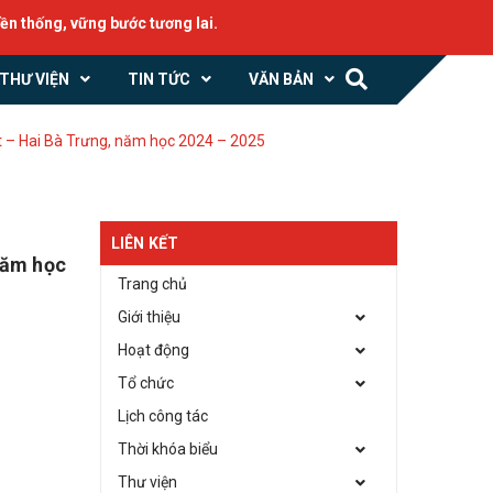
ng, vững bước tương lai.
THƯ VIỆN
TIN TỨC
VĂN BẢN
t – Hai Bà Trưng, năm học 2024 – 2025
LIÊN KẾT
năm học
Trang chủ
Giới thiệu
Hoạt động
Tổ chức
Lịch công tác
Thời khóa biểu
Thư viện