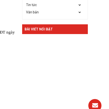
Tin tức
Văn bản
BÀI VIẾT NỔI BẬT
DĐT ngày