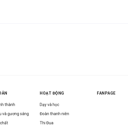
DẪN
HOẠT ĐỘNG
FANPAGE
ình thành
Dạy và học
u và gương sáng
Đoàn thanh niên
 chất
Thi Đua