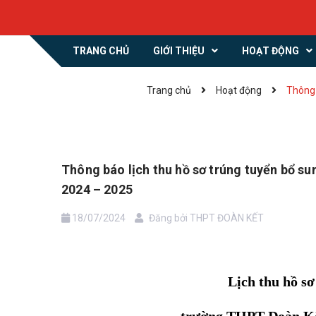
TRANG CHỦ
GIỚI THIỆU
HOẠT ĐỘNG
Trang chủ
Hoạt động
Thông 
Thông báo lịch thu hồ sơ trúng tuyển bổ s
2024 – 2025
18/07/2024
Đăng bởi
THPT ĐOÀN KẾT
Lịch thu hồ sơ